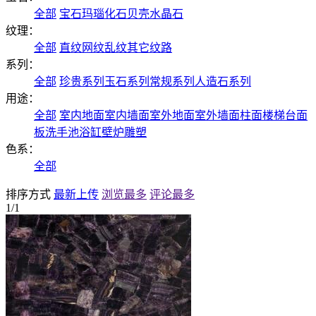
全部
宝石
玛瑙
化石
贝壳
水晶石
纹理：
全部
直纹
网纹
乱纹
其它纹路
系列：
全部
珍贵系列
玉石系列
常规系列
人造石系列
用途：
全部
室内地面
室内墙面
室外地面
室外墙面
柱面
楼梯
台面
板
洗手池
浴缸
壁炉
雕塑
色系：
全部
排序方式
最新上传
浏览最多
评论最多
1/1