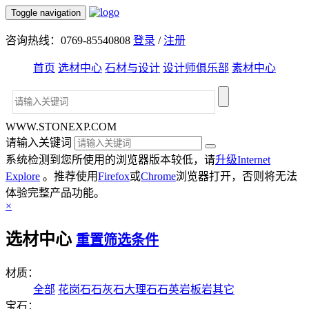
Toggle navigation
咨询热线：0769-85540808
登录
/
注册
首页
选材中心
石材与设计
设计师俱乐部
素材中心
WWW.STONEXP.COM
请输入关键词
系统检测到您所使用的浏览器版本较低，请
升级Internet
Explore
。推荐使用
Firefox
或
Chrome
浏览器打开，否则将无法
体验完整产品功能。
×
选材中心
重置筛选条件
材质：
全部
花岗石
石灰石
大理石
石英岩
板岩
其它
宝石：