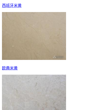
西班牙米黄
欧典米黄