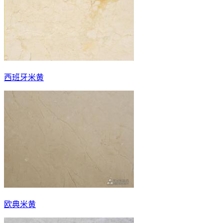
西班牙米黄
欧典米黄