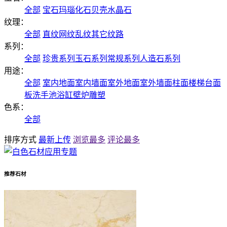
全部
宝石
玛瑙
化石
贝壳
水晶石
纹理：
全部
直纹
网纹
乱纹
其它纹路
系列：
全部
珍贵系列
玉石系列
常规系列
人造石系列
用途：
全部
室内地面
室内墙面
室外地面
室外墙面
柱面
楼梯
台面
板
洗手池
浴缸
壁炉
雕塑
色系：
全部
排序方式
最新上传
浏览最多
评论最多
推荐石材