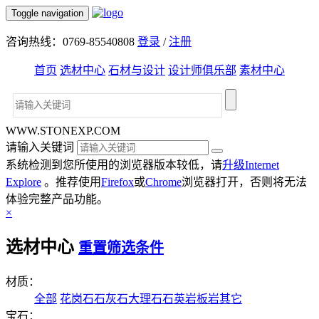
Toggle navigation
咨询热线：0769-85540808
登录
/
注册
首页
选材中心
石材与设计
设计师俱乐部
素材中心
WWW.STONEXP.COM
请输入关键词
系统检测到您所使用的浏览器版本较低，请
升级Internet
Explore
。推荐使用
Firefox
或
Chrome
浏览器打开，否则将无法
体验完整产品功能。
×
选材中心
重置筛选条件
材质：
全部
花岗石
石灰石
大理石
石英岩
板岩
其它
宝石：