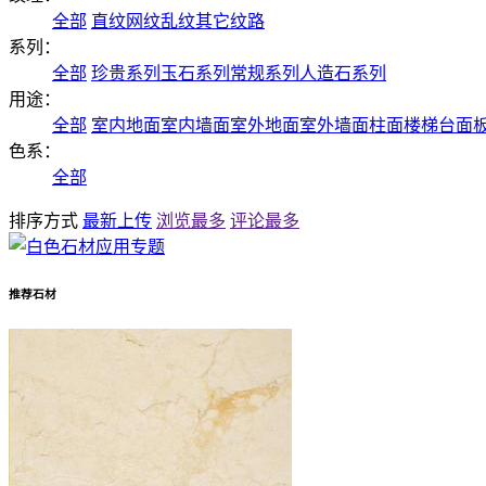
全部
直纹
网纹
乱纹
其它纹路
系列：
全部
珍贵系列
玉石系列
常规系列
人造石系列
用途：
全部
室内地面
室内墙面
室外地面
室外墙面
柱面
楼梯
台面
色系：
全部
排序方式
最新上传
浏览最多
评论最多
推荐石材