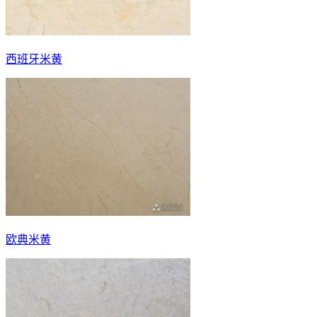
西班牙米黄
欧典米黄