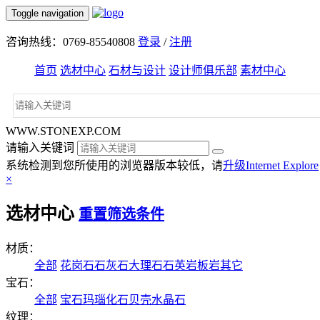
Toggle navigation
咨询热线：0769-85540808
登录
/
注册
首页
选材中心
石材与设计
设计师俱乐部
素材中心
WWW.STONEXP.COM
请输入关键词
系统检测到您所使用的浏览器版本较低，请
升级Internet Explore
×
选材中心
重置筛选条件
材质：
全部
花岗石
石灰石
大理石
石英岩
板岩
其它
宝石：
全部
宝石
玛瑙
化石
贝壳
水晶石
纹理：