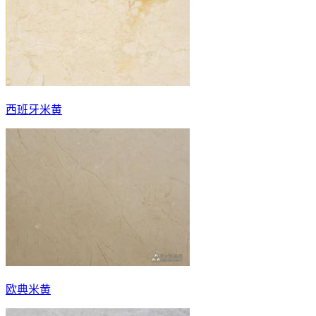
西班牙米黄
欧典米黄