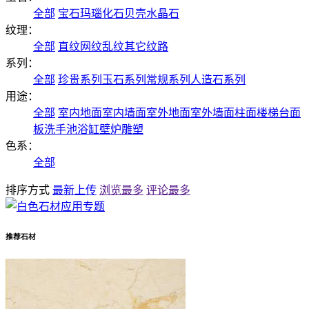
全部
宝石
玛瑙
化石
贝壳
水晶石
纹理：
全部
直纹
网纹
乱纹
其它纹路
系列：
全部
珍贵系列
玉石系列
常规系列
人造石系列
用途：
全部
室内地面
室内墙面
室外地面
室外墙面
柱面
楼梯
台面
板
洗手池
浴缸
壁炉
雕塑
色系：
全部
排序方式
最新上传
浏览最多
评论最多
推荐石材