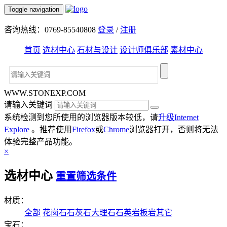
Toggle navigation
咨询热线：0769-85540808
登录
/
注册
首页
选材中心
石材与设计
设计师俱乐部
素材中心
WWW.STONEXP.COM
请输入关键词
系统检测到您所使用的浏览器版本较低，请
升级Internet
Explore
。推荐使用
Firefox
或
Chrome
浏览器打开，否则将无法
体验完整产品功能。
×
选材中心
重置筛选条件
材质：
全部
花岗石
石灰石
大理石
石英岩
板岩
其它
宝石：