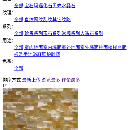
全部
宝石
玛瑙
化石
贝壳
水晶石
纹理：
全部
直纹
网纹
乱纹
其它纹路
系列：
全部
珍贵系列
玉石系列
常规系列
人造石系列
用途：
全部
室内地面
室内墙面
室外地面
室外墙面
柱面
楼梯
台面
板
洗手池
浴缸
壁炉
雕塑
色系：
全部
排序方式
最新上传
浏览最多
评论最多
1/1