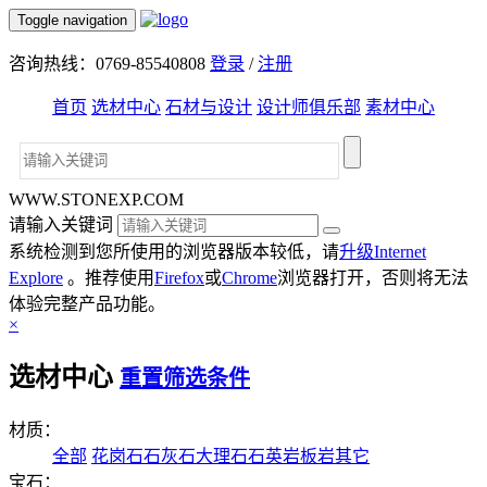
Toggle navigation
咨询热线：0769-85540808
登录
/
注册
首页
选材中心
石材与设计
设计师俱乐部
素材中心
WWW.STONEXP.COM
请输入关键词
系统检测到您所使用的浏览器版本较低，请
升级Internet
Explore
。推荐使用
Firefox
或
Chrome
浏览器打开，否则将无法
体验完整产品功能。
×
选材中心
重置筛选条件
材质：
全部
花岗石
石灰石
大理石
石英岩
板岩
其它
宝石：