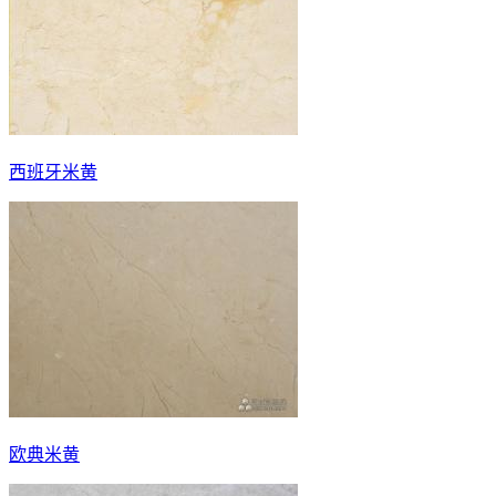
西班牙米黄
欧典米黄