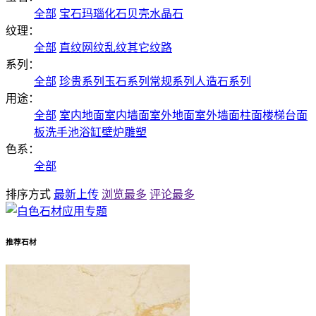
全部
宝石
玛瑙
化石
贝壳
水晶石
纹理：
全部
直纹
网纹
乱纹
其它纹路
系列：
全部
珍贵系列
玉石系列
常规系列
人造石系列
用途：
全部
室内地面
室内墙面
室外地面
室外墙面
柱面
楼梯
台面
板
洗手池
浴缸
壁炉
雕塑
色系：
全部
排序方式
最新上传
浏览最多
评论最多
推荐石材