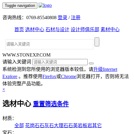
Toggle navigation
咨询热线：0769-85540808
登录
/
注册
首页
选材中心
石材与设计
设计师俱乐部
素材中心
WWW.STONEXP.COM
请输入关键词
系统检测到您所使用的浏览器版本较低，请
升级Internet
Explore
。推荐使用
Firefox
或
Chrome
浏览器打开，否则将无法
体验完整产品功能。
×
选材中心
重置筛选条件
材质：
全部
花岗石
石灰石
大理石
石英岩
板岩
其它
宝石：