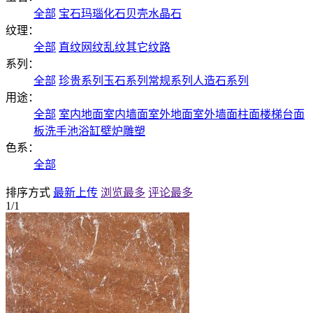
全部
宝石
玛瑙
化石
贝壳
水晶石
纹理：
全部
直纹
网纹
乱纹
其它纹路
系列：
全部
珍贵系列
玉石系列
常规系列
人造石系列
用途：
全部
室内地面
室内墙面
室外地面
室外墙面
柱面
楼梯
台面
板
洗手池
浴缸
壁炉
雕塑
色系：
全部
排序方式
最新上传
浏览最多
评论最多
1/1