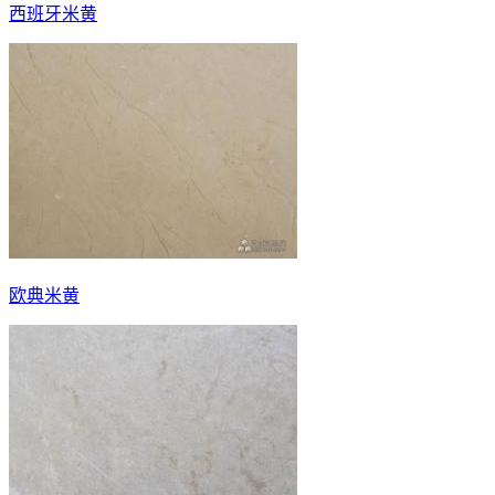
西班牙米黄
欧典米黄