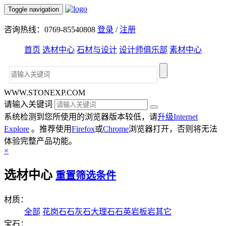
Toggle navigation
咨询热线：0769-85540808
登录
/
注册
首页
选材中心
石材与设计
设计师俱乐部
素材中心
WWW.STONEXP.COM
请输入关键词
系统检测到您所使用的浏览器版本较低，请
升级Internet
Explore
。推荐使用
Firefox
或
Chrome
浏览器打开，否则将无法
体验完整产品功能。
×
选材中心
重置筛选条件
材质：
全部
花岗石
石灰石
大理石
石英岩
板岩
其它
宝石：