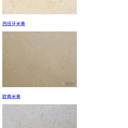
西班牙米黄
欧典米黄