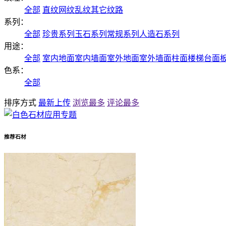
全部
直纹
网纹
乱纹
其它纹路
系列：
全部
珍贵系列
玉石系列
常规系列
人造石系列
用途：
全部
室内地面
室内墙面
室外地面
室外墙面
柱面
楼梯
台面
色系：
全部
排序方式
最新上传
浏览最多
评论最多
推荐石材