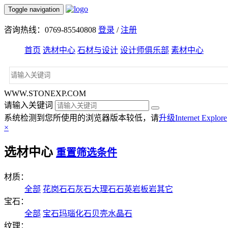
Toggle navigation
咨询热线：0769-85540808
登录
/
注册
首页
选材中心
石材与设计
设计师俱乐部
素材中心
WWW.STONEXP.COM
请输入关键词
系统检测到您所使用的浏览器版本较低，请
升级Internet Explore
×
选材中心
重置筛选条件
材质：
全部
花岗石
石灰石
大理石
石英岩
板岩
其它
宝石：
全部
宝石
玛瑙
化石
贝壳
水晶石
纹理：