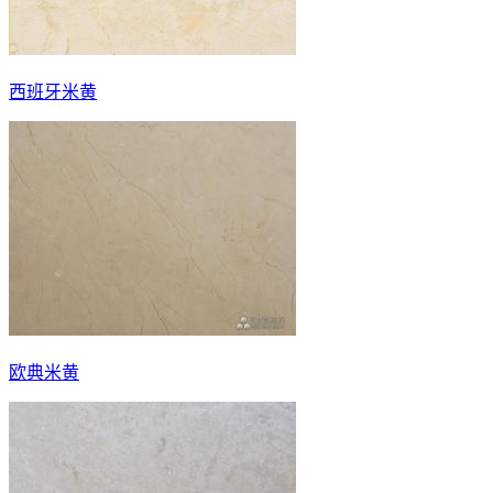
西班牙米黄
欧典米黄