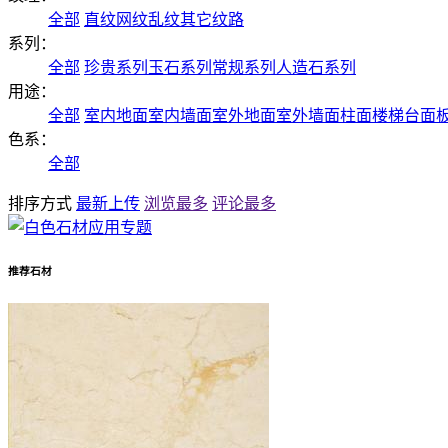
全部
直纹
网纹
乱纹
其它纹路
系列：
全部
珍贵系列
玉石系列
常规系列
人造石系列
用途：
全部
室内地面
室内墙面
室外地面
室外墙面
柱面
楼梯
台面
色系：
全部
排序方式
最新上传
浏览最多
评论最多
推荐石材