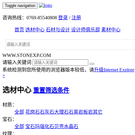
Toggle navigation
咨询热线：0769-85540808
登录
/
注册
首页
选材中心
石材与设计
设计师俱乐部
素材中心
WWW.STONEXP.COM
请输入关键词
系统检测到您所使用的浏览器版本较低，请
升级Internet Explore
×
选材中心
重置筛选条件
材质：
全部
花岗石
石灰石
大理石
石英岩
板岩
其它
宝石：
全部
宝石
玛瑙
化石
贝壳
水晶石
纹理：