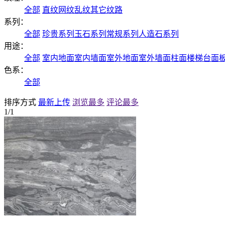
全部
直纹
网纹
乱纹
其它纹路
系列：
全部
珍贵系列
玉石系列
常规系列
人造石系列
用途：
全部
室内地面
室内墙面
室外地面
室外墙面
柱面
楼梯
台面
色系：
全部
排序方式
最新上传
浏览最多
评论最多
1/1