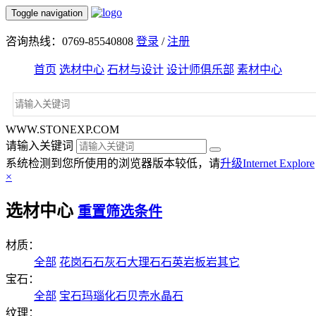
Toggle navigation
咨询热线：0769-85540808
登录
/
注册
首页
选材中心
石材与设计
设计师俱乐部
素材中心
WWW.STONEXP.COM
请输入关键词
系统检测到您所使用的浏览器版本较低，请
升级Internet Explore
×
选材中心
重置筛选条件
材质：
全部
花岗石
石灰石
大理石
石英岩
板岩
其它
宝石：
全部
宝石
玛瑙
化石
贝壳
水晶石
纹理：