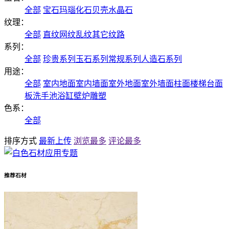
全部
宝石
玛瑙
化石
贝壳
水晶石
纹理：
全部
直纹
网纹
乱纹
其它纹路
系列：
全部
珍贵系列
玉石系列
常规系列
人造石系列
用途：
全部
室内地面
室内墙面
室外地面
室外墙面
柱面
楼梯
台面
板
洗手池
浴缸
壁炉
雕塑
色系：
全部
排序方式
最新上传
浏览最多
评论最多
推荐石材