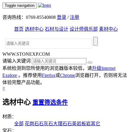
Toggle navigation
咨询热线：0769-85540808
登录
/
注册
首页
选材中心
石材与设计
设计师俱乐部
素材中心
WWW.STONEXP.COM
请输入关键词
系统检测到您所使用的浏览器版本较低，请
升级Internet
Explore
。推荐使用
Firefox
或
Chrome
浏览器打开，否则将无法
体验完整产品功能。
×
选材中心
重置筛选条件
材质：
全部
花岗石
石灰石
大理石
石英岩
板岩
其它
宝石：