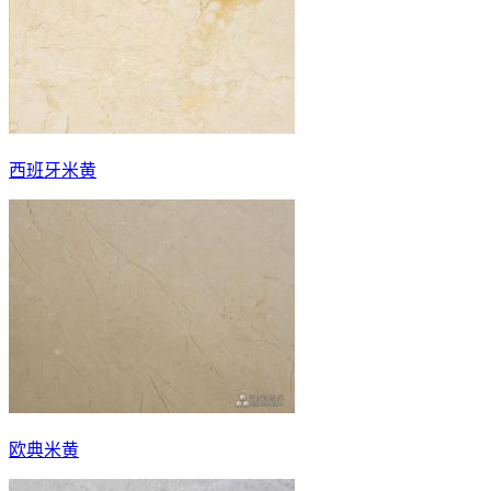
西班牙米黄
欧典米黄