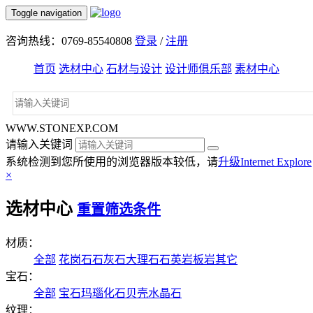
Toggle navigation
咨询热线：0769-85540808
登录
/
注册
首页
选材中心
石材与设计
设计师俱乐部
素材中心
WWW.STONEXP.COM
请输入关键词
系统检测到您所使用的浏览器版本较低，请
升级Internet Explore
×
选材中心
重置筛选条件
材质：
全部
花岗石
石灰石
大理石
石英岩
板岩
其它
宝石：
全部
宝石
玛瑙
化石
贝壳
水晶石
纹理：