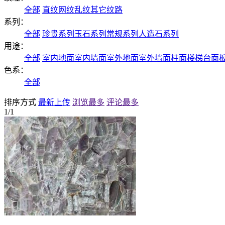
全部
直纹
网纹
乱纹
其它纹路
系列：
全部
珍贵系列
玉石系列
常规系列
人造石系列
用途：
全部
室内地面
室内墙面
室外地面
室外墙面
柱面
楼梯
台面
色系：
全部
排序方式
最新上传
浏览最多
评论最多
1/1