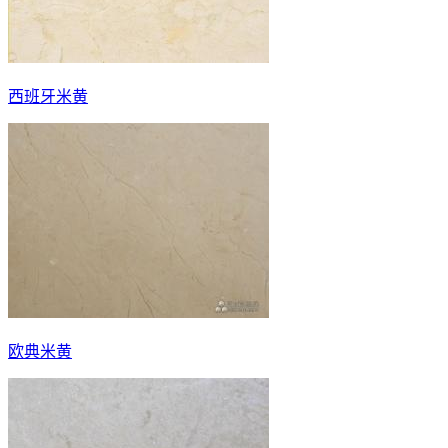
西班牙米黄
欧典米黄