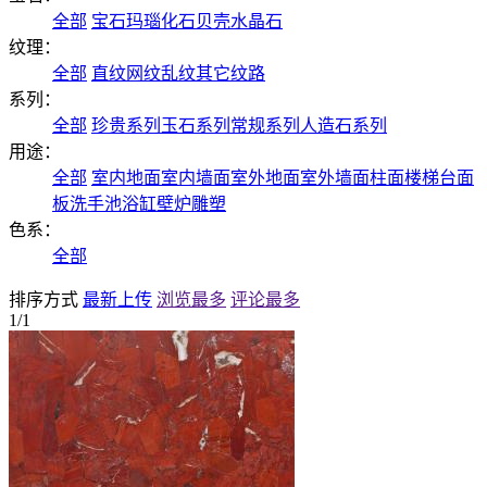
全部
宝石
玛瑙
化石
贝壳
水晶石
纹理：
全部
直纹
网纹
乱纹
其它纹路
系列：
全部
珍贵系列
玉石系列
常规系列
人造石系列
用途：
全部
室内地面
室内墙面
室外地面
室外墙面
柱面
楼梯
台面
板
洗手池
浴缸
壁炉
雕塑
色系：
全部
排序方式
最新上传
浏览最多
评论最多
1/1