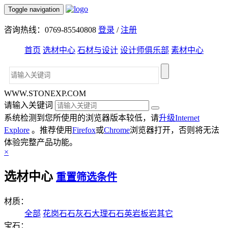
Toggle navigation
咨询热线：0769-85540808
登录
/
注册
首页
选材中心
石材与设计
设计师俱乐部
素材中心
WWW.STONEXP.COM
请输入关键词
系统检测到您所使用的浏览器版本较低，请
升级Internet
Explore
。推荐使用
Firefox
或
Chrome
浏览器打开，否则将无法
体验完整产品功能。
×
选材中心
重置筛选条件
材质：
全部
花岗石
石灰石
大理石
石英岩
板岩
其它
宝石：