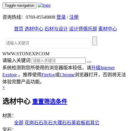
Toggle navigation
咨询热线：0769-85540808
登录
/
注册
首页
选材中心
石材与设计
设计师俱乐部
素材中心
WWW.STONEXP.COM
请输入关键词
系统检测到您所使用的浏览器版本较低，请
升级Internet
Explore
。推荐使用
Firefox
或
Chrome
浏览器打开，否则将无法
体验完整产品功能。
×
选材中心
重置筛选条件
材质：
全部
花岗石
石灰石
大理石
石英岩
板岩
其它
宝石：