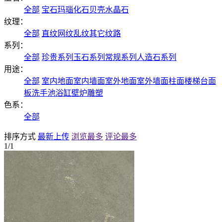
全部
宝石
玛瑙
化石
贝壳
水晶石
纹理：
全部
直纹
网纹
乱纹
其它纹路
系列：
全部
珍贵系列
玉石系列
常规系列
人造石系列
用途：
全部
室内地面
室内墙面
室外地面
室外墙面
柱面
楼梯
台面
板
洗手池
浴缸
壁炉
雕塑
色系：
全部
排序方式
最新上传
浏览最多
评论最多
1/1