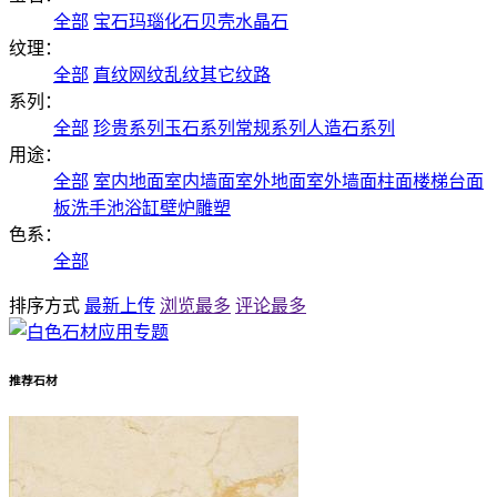
全部
宝石
玛瑙
化石
贝壳
水晶石
纹理：
全部
直纹
网纹
乱纹
其它纹路
系列：
全部
珍贵系列
玉石系列
常规系列
人造石系列
用途：
全部
室内地面
室内墙面
室外地面
室外墙面
柱面
楼梯
台面
板
洗手池
浴缸
壁炉
雕塑
色系：
全部
排序方式
最新上传
浏览最多
评论最多
推荐石材