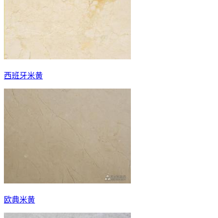
西班牙米黄
欧典米黄