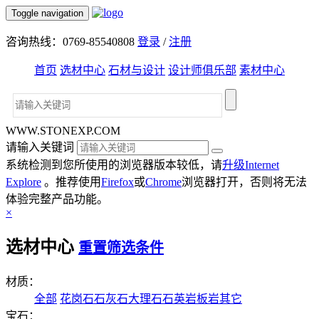
Toggle navigation
咨询热线：0769-85540808
登录
/
注册
首页
选材中心
石材与设计
设计师俱乐部
素材中心
WWW.STONEXP.COM
请输入关键词
系统检测到您所使用的浏览器版本较低，请
升级Internet
Explore
。推荐使用
Firefox
或
Chrome
浏览器打开，否则将无法
体验完整产品功能。
×
选材中心
重置筛选条件
材质：
全部
花岗石
石灰石
大理石
石英岩
板岩
其它
宝石：