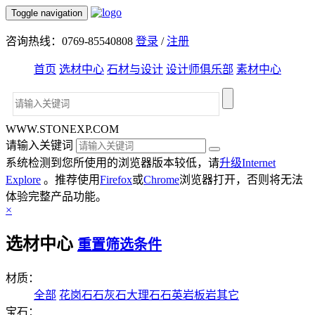
Toggle navigation
咨询热线：0769-85540808
登录
/
注册
首页
选材中心
石材与设计
设计师俱乐部
素材中心
WWW.STONEXP.COM
请输入关键词
系统检测到您所使用的浏览器版本较低，请
升级Internet
Explore
。推荐使用
Firefox
或
Chrome
浏览器打开，否则将无法
体验完整产品功能。
×
选材中心
重置筛选条件
材质：
全部
花岗石
石灰石
大理石
石英岩
板岩
其它
宝石：