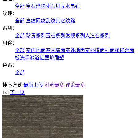
全部
宝石
玛瑙
化石
贝壳
水晶石
纹理：
全部
直纹
网纹
乱纹
其它纹路
系列：
全部
珍贵系列
玉石系列
常规系列
人造石系列
用途：
全部
室内地面
室内墙面
室外地面
室外墙面
柱面
楼梯
台面
板
洗手池
浴缸
壁炉
雕塑
色系：
全部
排序方式
最新上传
浏览最多
评论最多
1/3
下一页