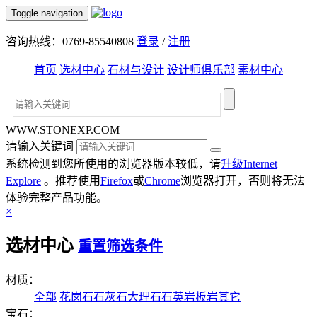
Toggle navigation
咨询热线：0769-85540808
登录
/
注册
首页
选材中心
石材与设计
设计师俱乐部
素材中心
WWW.STONEXP.COM
请输入关键词
系统检测到您所使用的浏览器版本较低，请
升级Internet
Explore
。推荐使用
Firefox
或
Chrome
浏览器打开，否则将无法
体验完整产品功能。
×
选材中心
重置筛选条件
材质：
全部
花岗石
石灰石
大理石
石英岩
板岩
其它
宝石：