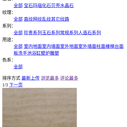
全部
宝石
玛瑙
化石
贝壳
水晶石
纹理：
全部
直纹
网纹
乱纹
其它纹路
系列：
全部
珍贵系列
玉石系列
常规系列
人造石系列
用途：
全部
室内地面
室内墙面
室外地面
室外墙面
柱面
楼梯
台面
板
洗手池
浴缸
壁炉
雕塑
色系：
全部
排序方式
最新上传
浏览最多
评论最多
1/3
下一页