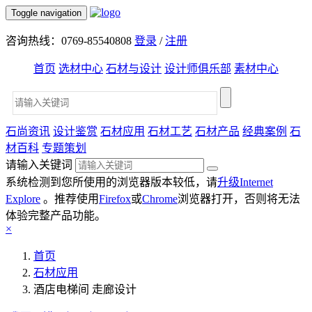
Toggle navigation
咨询热线：0769-85540808
登录
/
注册
首页
选材中心
石材与设计
设计师俱乐部
素材中心
石尚资讯
设计鉴赏
石材应用
石材工艺
石材产品
经典案例
石
材百科
专题策划
请输入关键词
系统检测到您所使用的浏览器版本较低，请
升级Internet
Explore
。推荐使用
Firefox
或
Chrome
浏览器打开，否则将无法
体验完整产品功能。
×
首页
石材应用
酒店电梯间 走廊设计