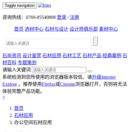
Toggle navigation
咨询热线：0769-85540808
登录
/
注册
首页
选材中心
石材与设计
设计师俱乐部
素材中心
石尚资讯
设计鉴赏
石材应用
石材工艺
石材产品
经典案例
石
材百科
专题策划
请输入关键词
系统检测到您所使用的浏览器版本较低，请
升级Internet
Explore
。推荐使用
Firefox
或
Chrome
浏览器打开，否则将无法
体验完整产品功能。
×
首页
石材应用
办公空间石材应用