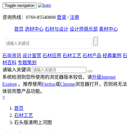
Toggle navigation
咨询热线：0769-85540808
登录
/
注册
首页
选材中心
石材与设计
设计师俱乐部
素材中心
石尚资讯
设计鉴赏
石材应用
石材工艺
石材产品
经典案例
石
材百科
专题策划
请输入关键词
系统检测到您所使用的浏览器版本较低，请
升级Internet
Explore
。推荐使用
Firefox
或
Chrome
浏览器打开，否则将无法
体验完整产品功能。
×
首页
石材工艺
石头版清明上河图