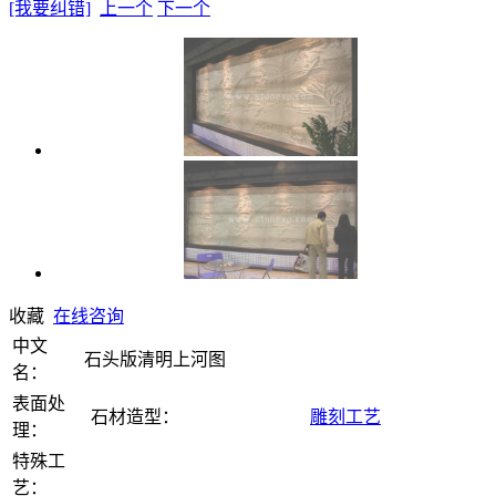
[我要纠错]
上一个
下一个
收藏
在线咨询
中文
石头版清明上河图
名：
表面处
石材造型：
雕刻工艺
理：
特殊工
艺：