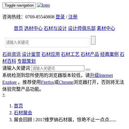
Toggle navigation
咨询热线：0769-85540808
登录
/
注册
首页
选材中心
石材与设计
设计师俱乐部
素材中心
石尚资讯
设计鉴赏
石材应用
石材工艺
石材产品
经典案例
石
材百科
专题策划
请输入关键词
系统检测到您所使用的浏览器版本较低，请
升级Internet
Explore
。推荐使用
Firefox
或
Chrome
浏览器打开，否则将无法
体验完整产品功能。
×
首页
石材展会
展会回顾 | 2017维罗纳石材展，惊艳不止一点点......