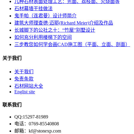
几种石材表面处理工艺：光面、荔枝面、火烧面等
石材幕墙干挂做法
鬼手帕（连君曼）设计师简介
建筑大师理查德·迈耶(Richard Meier)介绍及作品
长城脚下的公社之十：“竹屋”别墅设计
如何充分利用楼梯下的空间
三步教您如何学会画CAD施工图（平面、立面、剖面）
关于我们
关于我们
免责条款
石材网站大全
Englist site
联系我们
QQ:15297-81989
电话：0769-85540808
邮箱：kf@stonexp.com