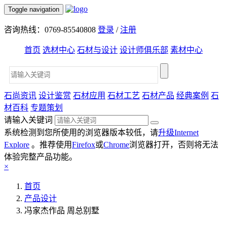
Toggle navigation
咨询热线：0769-85540808
登录
/
注册
首页
选材中心
石材与设计
设计师俱乐部
素材中心
石尚资讯
设计鉴赏
石材应用
石材工艺
石材产品
经典案例
石
材百科
专题策划
请输入关键词
系统检测到您所使用的浏览器版本较低，请
升级Internet
Explore
。推荐使用
Firefox
或
Chrome
浏览器打开，否则将无法
体验完整产品功能。
×
首页
产品设计
冯家杰作品 周总别墅