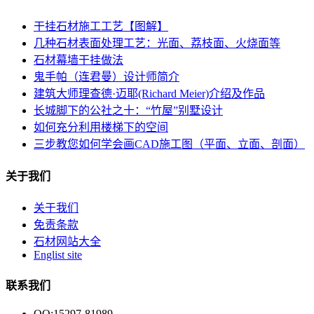
干挂石材施工工艺【图解】
几种石材表面处理工艺：光面、荔枝面、火烧面等
石材幕墙干挂做法
鬼手帕（连君曼）设计师简介
建筑大师理查德·迈耶(Richard Meier)介绍及作品
长城脚下的公社之十：“竹屋”别墅设计
如何充分利用楼梯下的空间
三步教您如何学会画CAD施工图（平面、立面、剖面）
关于我们
关于我们
免责条款
石材网站大全
Englist site
联系我们
QQ:15297-81989