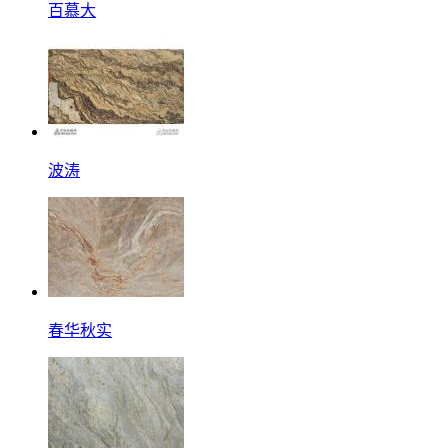
百慕大
波涛
春华秋实