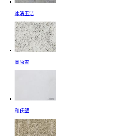
冰清玉洁
高原雪
和氏璧