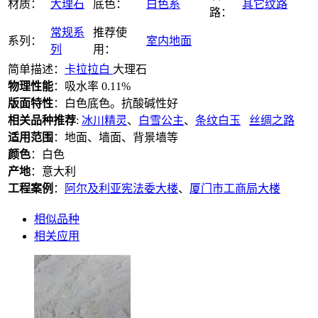
材质：
大理石
底色：
白色系
其它纹路
路：
常规系
推荐使
系列：
室内地面
列
用：
简单描述：
卡拉拉白
大理石
物理性能
：吸水率 0.11%
版面特性
：白色底色。抗酸碱性好
相关品种推荐
:
冰川精灵
、
白雪公主
、
条纹白玉
丝绸之路
适用范围
：地面、墙面、背景墙等
颜色
：白色
产地
：意大利
工程案例
：
阿尔及利亚宪法委大楼
、
厦门市工商局大楼
相似品种
相关应用